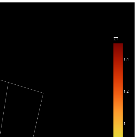
ZT
1.4
1.2
1